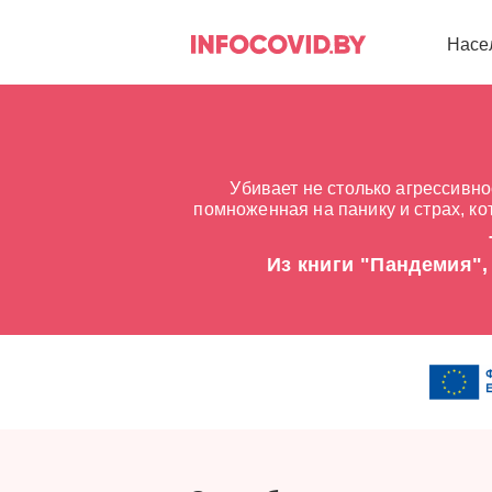
Насе
Убивает не столько агрессивно
помноженная на панику и страх, к
Из книги "Пандемия",